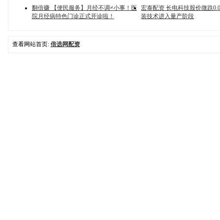
翻倍赚 【便民服务】月经不调≠小事！医
宏泰配资 长电科技股价微跌0.0
院月经病特色门诊正式开诊啦！
装技术进入量产阶段
查看网站首页:
倍选网配资