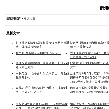
倍选网
倍选网配资
»
站点地图
最新文章
银河策略 两部门紧急预拨5000万元支持重
悦来网 天津口岸启用“邮轮入
庆山体崩塌抢险救灾
程”出入境新模式
擒牛网 两市融资余额增加65.66亿元
大业证券 商务部：1-4月，我
口总额同比增长4.9%
长江配资 极狐突围、享界破圈，北汽蓝谷
配资猫 周润发时隔16年再卖
迈入向上周期
资产
中联亿配 非农暴雷引发技术反击，黄金短
盈通策略 8月5日，江苏市场80
线修复到位？
铜杆报价78400-78500元吨送
78450元吨，较上一日涨150
盘配资 我在有戏AI踩过的坑：生成100张
信钰证券 两位女星接连被妆
图，不如先学会打光
网红感廉价，杨紫撞脸沈佳润
米配资 4岁娃怒撕新年奖状，亲妈拦都拦
领航优配 别让“绘本”绑架你
不住！一看奖状内容瞬间笑出鹅叫！
5个误区，90%家长都中招了