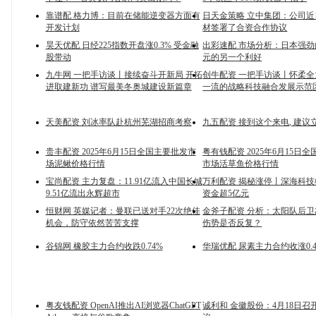
靠谱配 格力博：目前在储能逆变器方面有
日天金策略 立中集团：公司
开发计划
材签署了合资合作协议
昊天优配 日经225指数开盘涨0.3% 受金融
出彩速配 市场分析：日本强
股带动
元的另一个利好
九牛网 一把手访谈丨接续奋斗开新局 开拓
创牛配资 一把手访谈丨怀柔
进取建新功 谱写最美冬奥城建设新篇章
一流的战略科技融合发展示范
天美配资 刘冰率队赴杭州芜湖招商考察
九五配资 接到这个来电, 建议
贵丰配资 2025年6月15日全国主要批发市
粤有钱配资 2025年6月15日
场泥鳅价格行情
市场活草鱼价格行情
宝尚配资 主力复盘：11.91亿流入中国长城
万利配资 揭秘涨停丨深海科
9.51亿流出永辉超市
资金超5亿元
恒财网 英媒记者：曼联已送对手22次绝佳
金斧子配资 分析：太阳队后卫
机会，防守依然苦苦支撑
伤势是否反复？
谷锦网 橡胶主力合约收跌0.74%
华瑞优配 尿素主力合约收涨0.4
粤友钱配资 OpenAI推出AI浏览器ChatGPT
诚利和 金徽股份：4月18日召