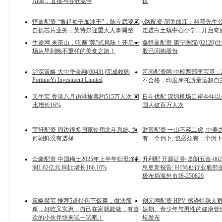
Atlas，直接与谷歌竞争
议
恒盈配资 “撸起袖子加油干”，陈立武要亲
e路配资 韶关曲江：科普先生
自抓芯片业务，英特尔迎重大人事调整
走进白土镇中心小学，开启奇
牛途网 来茶山，吃遍“莞”式风味！开启一
鑫恒盈配资 康宁医院(02120)注
场从早到晚不重样的美食之旅！
股已回购股份
泸深策略 大中华金融(00431)完成收购
河南配资网 中检西部李宝基：
FortuneYi Investment Limited
不合格，印度摩托质量远超自
天牛宝 香港八月访港旅客约515万人次 同
日斗优配 深圳机场口岸今年
比增长16%
国人破百万人次
宇轩配资 周边很多国家使用北斗系统, 为
财富配资 一山不容二虎, 中美
何朝鲜没有选择
有一个倒下, 也必须有一个倒
众豪配资 中国稀土2025年上半年归母净利
升利配 开源证券-坚朗五金-002
润1.62亿元 同比增长166.16%
息更新报告: H1尚处行业底部业
极布局海外市场-250829
策略聚宝 推荐5道特色下饭菜，做法简
创元网配资 HPV 感染特殊人
单，好吃又实惠，自己在家就能做，有喜
娠期、青少年与男性的健康管理 
欢的小伙伴快来试一试吧！
坛发布